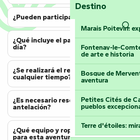
Destino
¿Pueden participar los niños?
Marais Poitevin: ex
Busc
¿Qué incluye el paquete de un
día?
Fontenay-le-Comte
de arte e historia
¿Se realizará el recorrido con
Bosque de Mervent-
cualquier tiempo?
aventura
Petites Cités de C
¿Es necesario reservar con
pueblos excepcion
antelación?
Terre d'étoiles: mira
¿Qué equipo y ropa necesita
para esta aventura?