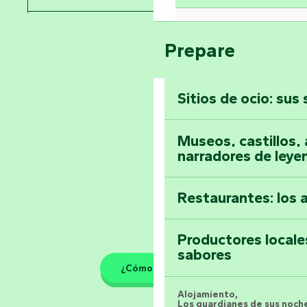
Visitar la abadía 
Pays de la Loire
Suba a lo alto de 
Prepare
Vendée
Sitios de ocio: sus
Toda la agenda
Museos, castillos, a
narradores de leye
Restaurantes: los 
Productores locale
sabores
¿Cómo llegar?
Alojamiento,
Los guardianes de sus noche