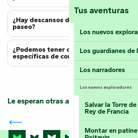
Tus aventuras
¿Hay descansos durante el
paseo?
Los nuevos explor
¿Podemos tener opciones
Los guardianes de 
específicas de comida?
Los narradores
Los nuevos exploradores
Le esperan otras aventuras…
Salvar la Torre d
Rey de Francia
Navegue en canoa, a remo o a pedales
por el Marais Poitevin
Montar en patinet
Poitevin