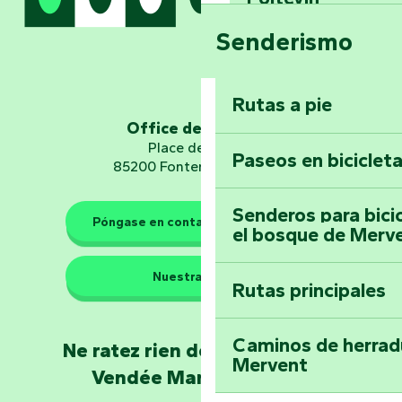
Senderismo
Domine los sender
montaña del bos
Vouvant
Rutas a pie
Office de tourisme
Embárquese en un 
Place de Verdun
Paseos en biciclet
Planetario
85200 Fontenay-le-Comte
Senderos para bici
Póngase en contacto con nosotros
el bosque de Merv
Los guardianes de la natura
Nuestras sedes
Rutas principales
Llévese a casa u
Poitevin: Les Drô
Caminos de herrad
Ne ratez rien de l'actualité en
Mervent
Conviértete en c
Vendée Marais Poitevin
el Natur'Zoo de 