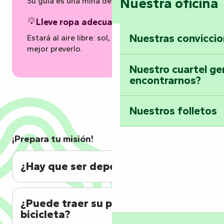
Nuestra oficina
Su guía es una mina de historias y anécdotas.
Lleve ropa adecuada
Nuestras convicci
Estará al aire libre: sol, viento, lluvia… es
mejor preverlo.
Nuestro cuartel ge
encontrarnos?
Nuestros folletos
¡Prepara tu misión!
¿Hay que ser deportista?
¿Puede traer su propia
bicicleta?